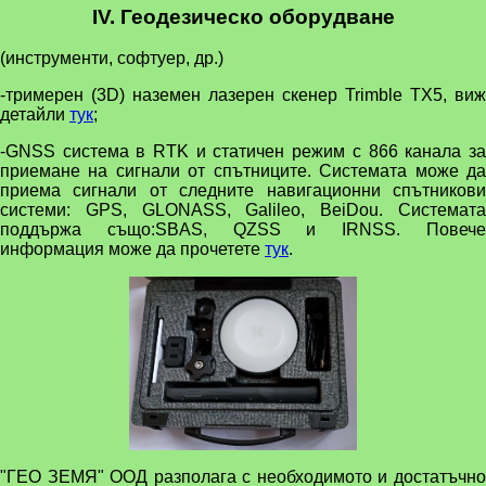
IV. Геодезическо оборудване
(инструменти, софтуер, др.)
-тримерен (3D) наземен лазерен скенер Trimble TX5, виж
детайли
тук
;
-GNSS система в RTK и статичен режим с 866 канала за
приемане на сигнали от спътниците. Системата може да
приема сигнали от следните навигационни спътникови
системи: GPS, GLONASS, Galileo, BeiDou. Системата
поддържа също:SBAS, QZSS и IRNSS. Повече
информация може да прочетете
тук
.
"ГЕО ЗЕМЯ" ООД разполага с необходимото и достатъчно