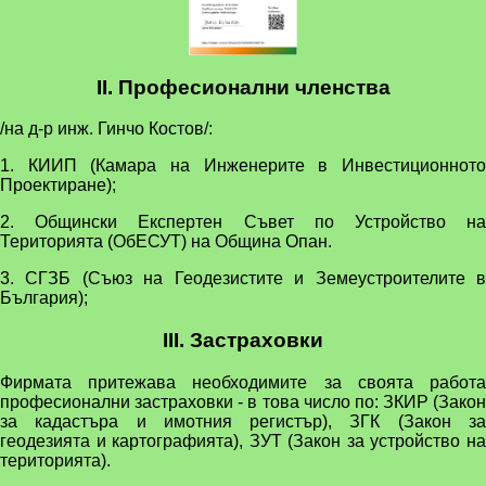
II. Професионални членства
/на д-р инж. Гинчо Костов/:
1. КИИП (Камара на Инженерите в Инвестиционното
Проектиране);
2. Общински Експертен Съвет по Устройство на
Територията (ОбЕСУТ) на Община Опан.
3. СГЗБ (Съюз на Геодезистите и Земеустроителите в
България);
III. Застраховки
Фирмата притежава необходимите за своята работа
професионални застраховки - в това число по: ЗКИР (Закон
за кадастъра и имотния регистър), ЗГК (Закон за
геодезията и картографията), ЗУТ (Закон за устройство на
територията).