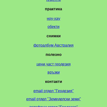
практика
ноу-хау
обекти
снимки
фотоалбум Австралия
полезно
цени част геодезия
връзки
контакти
email отдел "Геодезия"
email отдел "Земеделски земи"