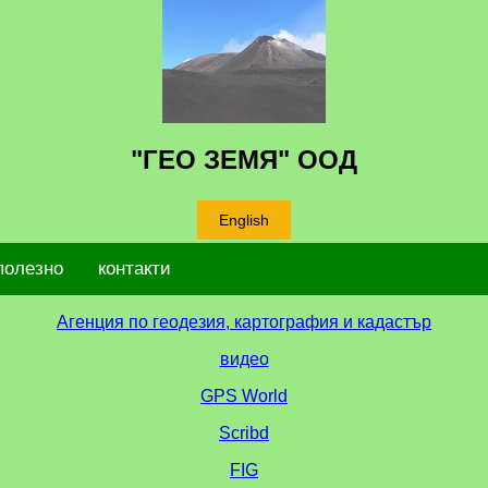
"ГЕО ЗЕМЯ" ООД
English
полезно
контакти
Агенция по геодезия, картография и кадастър
видео
GPS World
Scribd
FIG